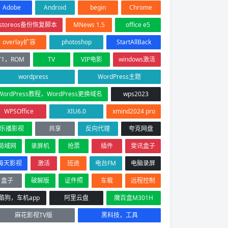
Adobe
Android
begin
Chrome
istoreos备份恢复脚本
MNews 1.5
office e5
overlay扩容
photoshop
StartAllBack
T1，ROM
TV
VIP电影
windows激活
wordpress
WordPress主题
WordPress教程，WordPress更换域名
wps2023
WPSOffice
XIU6.0
xmind2024 pro
乐播影视
共享
反向代理
夸克网盘
局域网
录屏机
抢票
插件
斐讯盒子
每天影视
激活
班迪
电台FM
电脑录屏
盒子
破解版
证件照
车载
远程控制
酷狗，车机app
阿里云盘
魔百盒M301H
麻花影视TV版
黑科技，工具