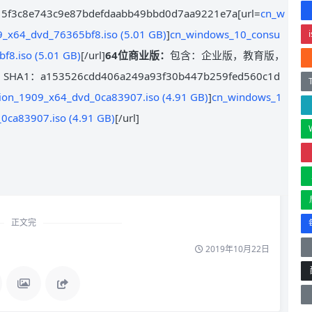
43c9e87bdefdaabb49bbd0d7aa9221e7a[url=
cn_w
_x64_dvd_76365bf8.iso (5.01 GB)
]
cn_windows_10_consu
f8.iso (5.01 GB)
[/url]
64位商业版：
包含：企业版，教育版，
53526cdd406a249a93f30b447b259fed560c1d
ion_1909_x64_dvd_0ca83907.iso (4.91 GB)
]
cn_windows_1
0ca83907.iso (4.91 GB)
[/url]
正文完
2019年10月22日