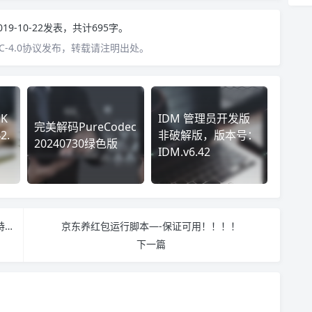
019-10-22发表，共计695字。
-4.0协议发布，转载请注明出处。
K
IDM 管理员开发版
完美解码PureCodec
2.
非破解版，版本号：
20240730绿色版
IDM.v6.42
【限时免费】电脑录屏编辑神器 – 万彩录屏大师送特别版激活码
京东养红包运行脚本—-保证可用！！！！
下一篇